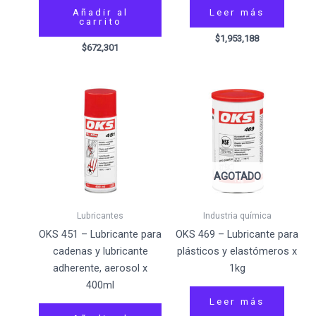
Añadir al
Leer más
carrito
$
1,953,188
$
672,301
AGOTADO
Lubricantes
Industria química
OKS 451 – Lubricante para
OKS 469 – Lubricante para
cadenas y lubricante
plásticos y elastómeros x
adherente, aerosol x
1kg
400ml
Leer más