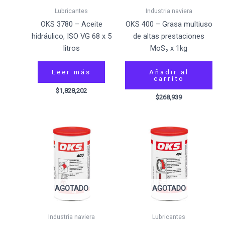
Lubricantes
Industria naviera
OKS 3780 – Aceite
OKS 400 – Grasa multiuso
hidráulico, ISO VG 68 x 5
de altas prestaciones
litros
MoS₂ x 1kg
Leer más
Añadir al
carrito
$
1,828,202
$
268,939
AGOTADO
AGOTADO
Industria naviera
Lubricantes