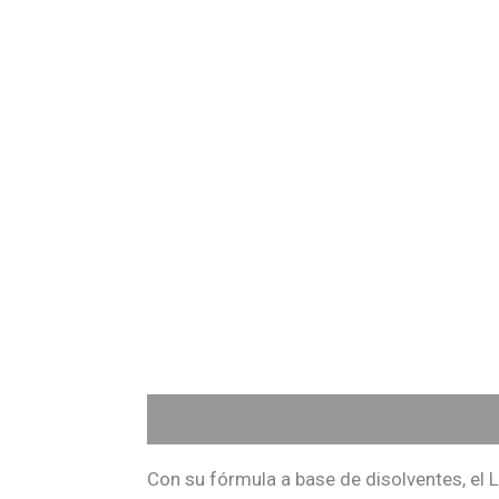
Descripción
Información adicional
Va
Con su fórmula a base de disolventes, e