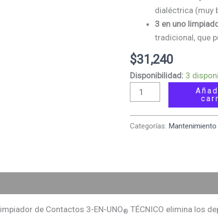
dialéctrica (muy 
3 en uno limpiad
tradicional, que 
$
31,240
Disponibilidad:
3 dispon
Añad
car
Categorías:
Mantenimiento 
loraciones (0)
l Limpiador de Contactos 3-EN-UNO
TÉCNICO elimina los dep
®