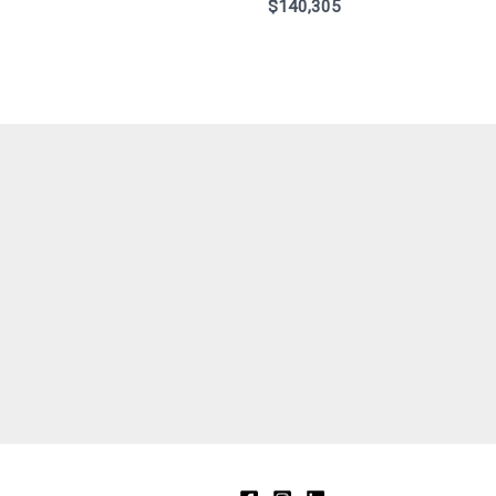
$
140,305