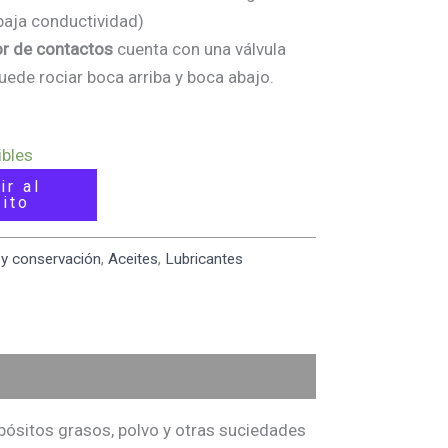
baja conductividad)
or de contactos
cuenta con una válvula
puede rociar boca arriba y boca abajo.
ibles
ir al
rito
y conservación
,
Aceites
,
Lubricantes
ósitos grasos, polvo y otras suciedades