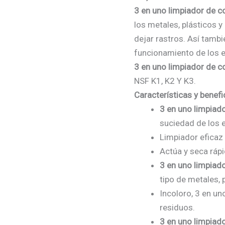
3 en uno limpiador de c
los metales, plásticos 
dejar rastros. Así tambi
funcionamiento de los e
3 en uno limpiador de c
NSF K1, K2 Y K3.
Características y benefi
3 en uno limpiad
suciedad de los e
Limpiador eficaz
Actúa y seca ráp
3 en uno limpiad
tipo de metales, 
Incoloro, 3 en un
residuos.
3 en uno limpiad