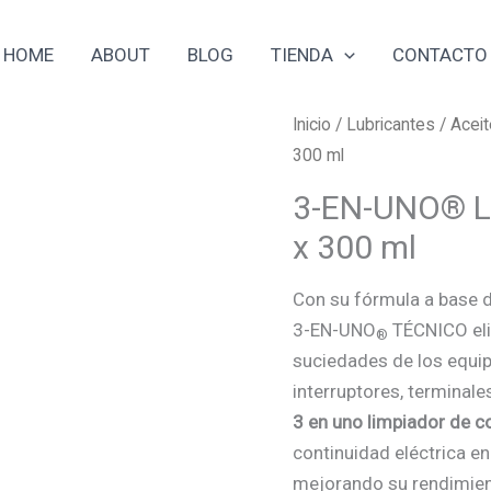
HOME
ABOUT
BLOG
TIENDA
CONTACTO
3-
Inicio
/
Lubricantes
/
Acei
EN-
300 ml
UNO®
3-EN-UNO® L
Limpiador
x 300 ml
de
Contactos
Con su fórmula a base d
x
3-EN-UNO
TÉCNICO eli
®
300
suciedades de los equip
ml
interruptores, terminale
cantidad
3 en uno limpiador de c
continuidad eléctrica e
mejorando su rendimient