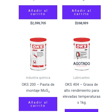
Añadir al
Añadir al
carrito
carrito
$
2,599,705
$
268,939
AGOTADO
Industria química
Lubricantes
OKS 200 – Pasta de
OKS 404 – Grasa de
montaje MoS₂
alto rendimiento para
elevadas temperaturas
x 1kg
Añadir al
carrito