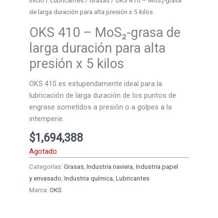
Inicio
/
Lubricantes
/
Grasas
/ OKS 410 – MoS₂-grasa
de larga duración para alta presión x 5 kilos
OKS 410 – MoS₂-grasa de
larga duración para alta
presión x 5 kilos
OKS 410 es estupendamente ideal para la
lubricación de larga duración de los puntos de
engrase sometidos a presión o a golpes a la
intemperie.
$
1,694,388
Agotado
Categorías:
Grasas
,
Industria naviera
,
Industria papel
y envasado
,
Industria química
,
Lubricantes
Marca:
OKS